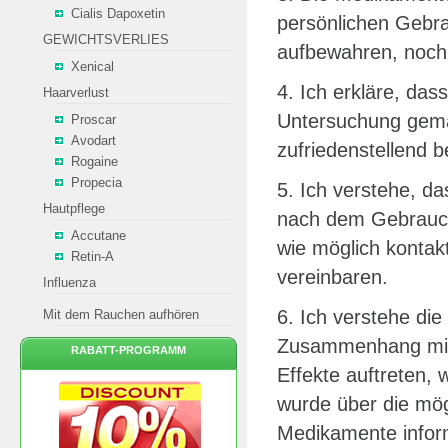
Cialis Dapoxetin
persönlichen Gebra
GEWICHTSVERLIES
aufbewahren, noch 
Xenical
4. Ich erkläre, das
Haarverlust
Untersuchung gema
Proscar
Avodart
zufriedenstellend 
Rogaine
Propecia
5. Ich verstehe, d
Hautpflege
nach dem Gebrauch
Accutane
wie möglich kontak
Retin-A
vereinbaren.
Influenza
6. Ich verstehe di
Mit dem Rauchen aufhören
Zusammenhang mit
RABATT-PROGRAMM
Effekte auftreten, 
wurde über die mö
Medikamente inform