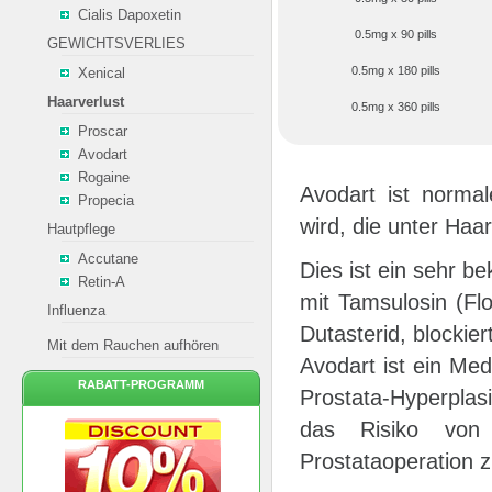
Cialis Dapoxetin
0.5mg x 90 pills
GEWICHTSVERLIES
0.5mg x 180 pills
Xenical
Haarverlust
0.5mg x 360 pills
Proscar
Avodart
Rogaine
Avodart ist norma
Propecia
wird, die unter Haa
Hautpflege
Accutane
Dies ist ein sehr b
Retin-A
mit Tamsulosin (Fl
Influenza
Dutasterid, blocki
Mit dem Rauchen aufhören
Avodart ist ein Me
RABATT-PROGRAMM
Prostata-Hyperplas
das Risiko von 
Prostataoperation z