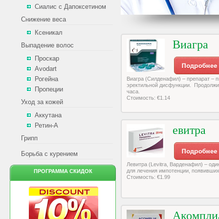
Сиалис с Дапоксетином
Снижение веса
Ксеникал
Виагра
Выпадение волос
Проскар
Avodart
Рогейна
Виагра (Силденафил) – препарат – 
эректильной дисфункции. Продолжи
Пропеции
часа.
Стоимость: €1.14
Уход за кожей
Аккутана
Ретин-А
евитра
Грипп
Борьба с курением
Левитра (Levitra, Варденафил) – од
для лечения импотенции, появивших
ПРОГРАММА СКИДОК
Стоимость: €1.99
Акомпли