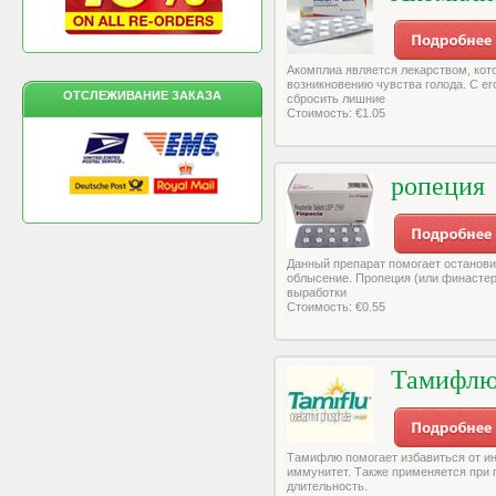
Акомплиа является лекарством, кот
возникновению чувства голода. С е
ОТСЛЕЖИВАНИЕ ЗАКАЗА
сбросить лишние
Стоимость: €1.05
ропеция
Данный препарат помогает останови
облысение. Пропеция (или финастер
выработки
Стоимость: €0.55
Тамифл
Тамифлю помогает избавиться от и
иммунитет. Также применяется при 
длительность.