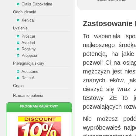
Cialis Dapoxetine
Odchudzanie
Xenical
Zastosowanie 
Łysienie
To wspaniała spo
Proscar
Avodart
najlepszego środk
Rogainy
potencją, na jakie
Propecia
pozwoli Ci na osią
Pielęgnacja skóry
mężczyzn jest niest
Accutane
Retin-A
znanych leków, jak
Grypa
cieszyć się wraz 
Rzucanie palenia
testowy ZE to j
pozwalających rozw
PROGRAM RABATOWY
Nie możesz podda
wypróbowałeś najpo