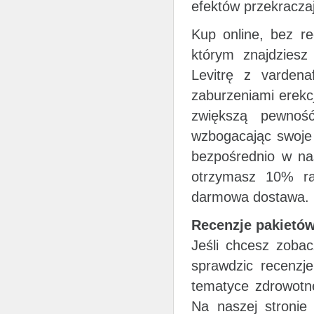
efektów przekracza
Kup online, bez re
którym znajdziesz 
Levitrę z varden
zaburzeniami erekcj
zwiększą pewnoś
wzbogacając swoje
bezpośrednio w nas
otrzymasz 10% ra
darmowa dostawa.
Recenzje pakietó
Jeśli chcesz zoba
sprawdzic recenzje
tematyce zdrowotne
Na naszej stronie 