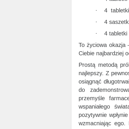
· 4 tabletki
· 4 saszetki
· 4 tabletki
To życiowa okazja –
Ciebie najbardziej 
Prostą metodą prób
najlepszy. Z pewnoś
osiągnąć długotrwał
do zademonstrow
przemyśle farmac
wspaniałego świa
pozytywnie wpłynie
wzmacniając ego. P