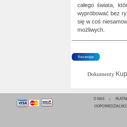
całego świata, kt
wypróbować bez ry
się w coś niesamow
możliwych.
Kup
Dokumenty
O NAS
PŁATN
|
ODPOWIEDZIALNOŚ