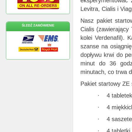
eksperymentować z
Levitra, Cialis i Viag
Nasz pakiet starto
ŚLEDŹ ZAMÓWIENIE
Cialis (zawierający 
kolei Verdenafil).
szanse na osiągnięc
dopływu krwi do pen
minut do 36 godz
minutach, co trwa d
Pakiet startowy ZE 
· 4 tabletek
· 4 miękkich
· 4 saszetek
· 4 tabletki