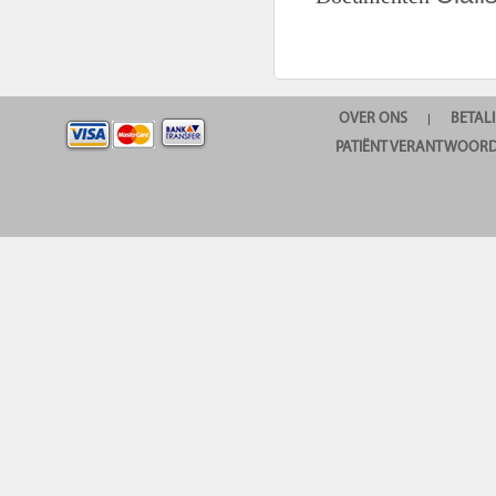
OVER ONS
BETAL
|
PATIËNT VERANTWOORD