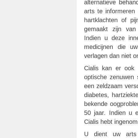
alternatieve beha
arts te informeren
hartklachten of pi
gemaakt zijn van i
Indien u deze inn
medicijnen die u
verlagen dan niet o
Cialis kan er ook
optische zenuwen s
een zeldzaam versch
diabetes, hartziekt
bekende oogproblem
50 jaar. Indien u
Cialis hebt ingenom
U dient uw arts