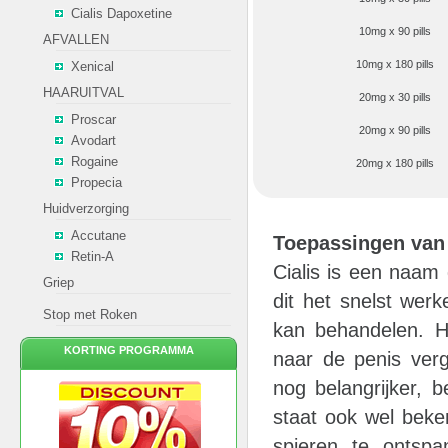
Cialis Dapoxetine
10mg x 90 pills
AFVALLEN
10mg x 180 pills
Xenical
HAARUITVAL
20mg x 30 pills
Proscar
20mg x 90 pills
Avodart
Rogaine
20mg x 180 pills
Propecia
Huidverzorging
Accutane
Toepassingen van 
Retin-A
Cialis is een naam
Griep
dit het snelst werk
Stop met Roken
kan behandelen. H
KORTING PROGRAMMA
naar de penis vergr
nog belangrijker, 
staat ook wel beken
spieren te ontspa