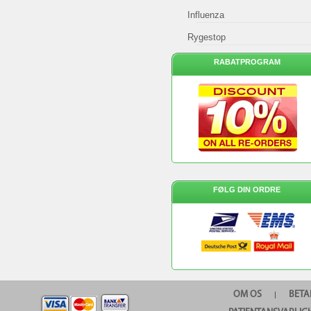
Influenza
Rygestop
RABATPROGRAM
FØLG DIN ORDRE
OM OS
BETA
|