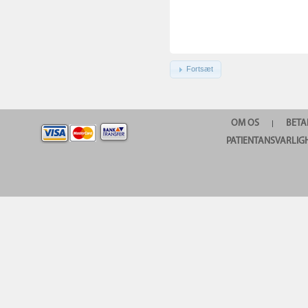
Fortsæt
OM OS
BETA
|
PATIENTANSVARLIG