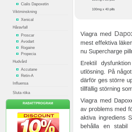
Cialis Dapoxetin
100mg x 40 pills
Viktminskning
Xenical
Håravfall
Dapox
Viagra med
Proscar
Avodart
mest effektiva läkem
Rogaine
nu Supercharge pill
Propecia
Hudvård
Erektil dysfunktio
Accutane
utlösning. På något
Retin-A
därför ges större u
Influensa
tillfällig störning s
Sluta röka
Viagra med Dapoxet
RABATTPROGRAM
av problems med för
aktiva ingrediens 
behålla en stabil 