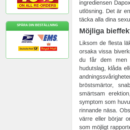
ingrediensen Dapoxe
utlösning. Det är e
täcka alla dina sex
SPÅRA DIN BESTÄLLNING
Möjliga bieffe
Liksom de flesta l
orsaka vissa biverkn
du får dem men hå
hudutslag, klåda ell
andningssvårighete
bröstsmärtor, snab
smärtsam erektion,
symptom som huvudv
rinnande näsa. Obs
värre eller börjar
som möjligt rapporte