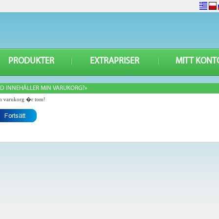
PRODUKTER
EXTRAPRISER
MITT KONT
D INNEHÅLLER MIN VARUKORG?»
n varukorg �r tom!