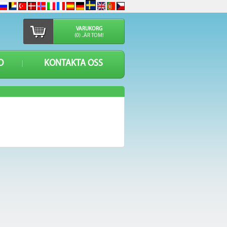
VARUKORG
(0) ..ÄR TOM!
O
KONTAKTA OSS