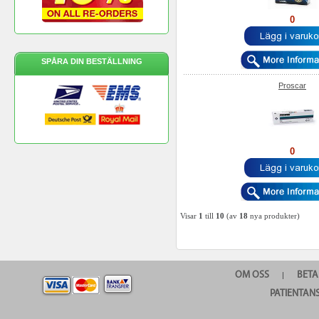
0
SPÅRA DIN BESTÄLLNING
Proscar
0
Visar
1
till
10
(av
18
nya produkter)
OM OSS
BETA
|
PATIENTAN