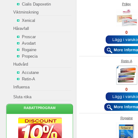
Cialis Dapoxetin
Priligy
Viktminskning
Xenical
Håravfall
0
Proscar
Avodart
Rogaine
Propecia
Retin-A
Hudvård
Accutane
Retin-A
Influensa
0
Sluta röka
RABATTPROGRAM
Rogaine