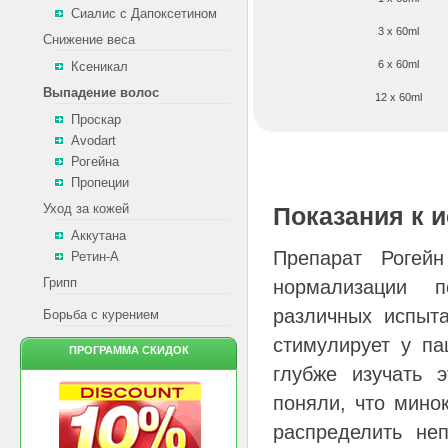
Сиалис с Дапоксетином
3 x 60ml
Снижение веса
6 x 60ml
Ксеникал
Выпадение волос
12 x 60ml
Проскар
Avodart
Рогейна
Пропеции
Уход за кожей
Показания к 
Аккутана
Препарат Рогей
Ретин-А
Грипп
нормализации п
различных испыт
Борьба с курением
стимулирует у па
ПРОГРАММА СКИДОК
глубже изучать 
поняли, что мино
распределить не