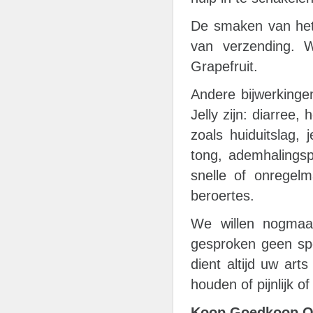
De smaken van het
van verzending. 
Grapefruit.
Andere bijwerkinge
Jelly zijn: diarree,
zoals huiduitslag, 
tong, ademhalingsp
snelle of onregelma
beroertes.
We willen nogmaal
gesproken geen sp
dient altijd uw art
houden of pijnlijk o
Koop Goedkoop Onl