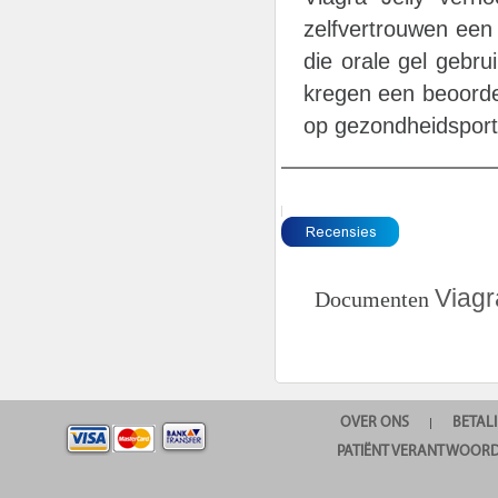
zelfvertrouwen een 
die orale gel gebru
kregen een beoordel
op gezondheidsport
Viagr
Documenten
OVER ONS
BETAL
|
PATIËNT VERANTWOORD