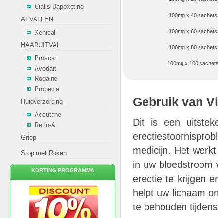
Cialis Dapoxetine
100mg x 40 sachets
AFVALLEN
100mg x 60 sachets
Xenical
HAARUITVAL
100mg x 80 sachets
Proscar
100mg x 100 sachet
Avodart
Rogaine
Propecia
Gebruik van Vi
Huidverzorging
Accutane
Dit is een uitst
Retin-A
erectiestoornispr
Griep
medicijn. Het werk
Stop met Roken
in uw bloedstroom 
KORTING PROGRAMMA
erectie te krijgen e
helpt uw lichaam om
te behouden tijdens