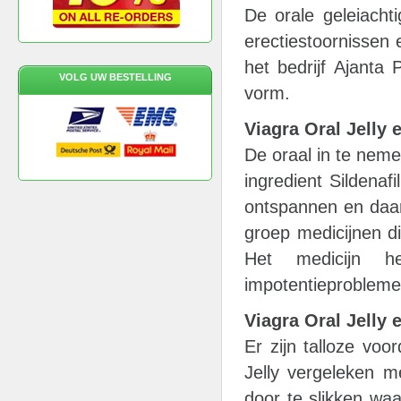
De orale geleiachti
erectiestoornissen
het bedrijf Ajanta
VOLG UW BESTELLING
vorm.
Viagra Oral Jelly 
De oraal in te nemen
ingredient Sildenaf
ontspannen en daar
groep medicijnen d
Het medicijn he
impotentieprobleme
Viagra Oral Jelly
Er zijn talloze vo
Jelly vergeleken m
door te slikken wa