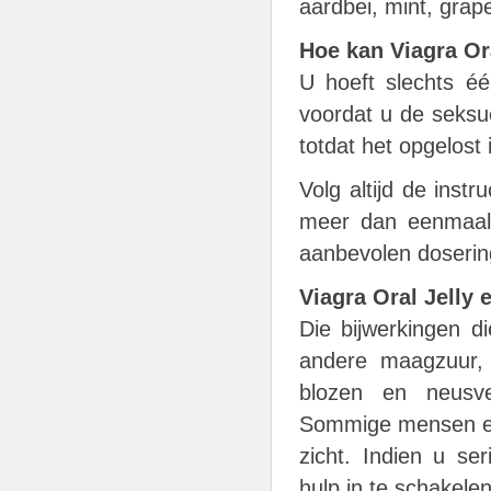
aardbei, mint, grap
Hoe kan Viagra O
U hoeft slechts éé
voordat u de seksue
totdat het opgelost 
Volg altijd de instr
meer dan eenmaal
aanbevolen doserin
Viagra Oral Jelly
Die bijwerkingen d
andere maagzuur, d
blozen en neusver
Sommige mensen erv
zicht. Indien u se
hulp in te schakelen