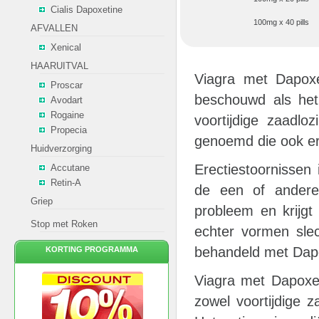
Cialis Dapoxetine
100mg x 40 pills
AFVALLEN
Xenical
HAARUITVAL
Viagra met Dapoxet
Proscar
beschouwd als het
Avodart
Rogaine
voortijdige zaadlo
Propecia
genoemd die ook er
Huidverzorging
Erectiestoornissen
Accutane
Retin-A
de een of andere 
Griep
probleem en krijgt
Stop met Roken
echter vormen slec
behandeld met Dap
KORTING PROGRAMMA
Viagra met Dapoxet
zowel voortijdige 