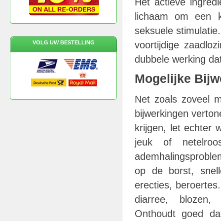
Het actieve ingredi
lichaam om een kr
seksuele stimulatie
VOLG UW BESTELLING
voortijdige zaadlo
dubbele werking da
Mogelijke Bij
Net zoals zoveel m
bijwerkingen verton
krijgen, let echter
jeuk of netelroo
ademhalingsprobleme
op de borst, snell
erecties, beroertes
diarree, blozen, 
Onthoudt goed dat