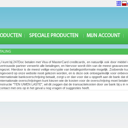
RODUCTEN
SPECIALE PRODUCTEN
MIJN ACCOUNT
TALING
U kunt bij 247Doc betalen met Visa of MasterCard creditcards, en natuurlijk ook door middel
vertrouwde partner verwerkt alle betalingen, en hiervoor wordt één van de meest geavance
ingezet. Hierdoor is de meest veilige encryptie van betalingsinformatie mogelijk. Zodoende
ingevoerd op onze website nooit gelezen worden, en is deze ook ontoegankelijk voor onbev
internationale bankoverschrijving betaalt, zorgt u er dan voor dat u opgeeft aan de bank da
internationale overschrijvingen kunt kiezen wie de kosten voor de overschrijving moet betalen,
instructie "TEN UWEN LASTE", wil dit zeggen dat de transactiekosten door uw bank bij u in 
contact met ons op in het geval u nog vragen of suggesties heeft.