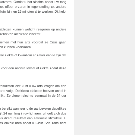
abletvorm. Omdat u het slechts onder uw tong
t effect ervaren in tegenstelling tot andere
cijn binnen 15 minuten al te werken. Dit helpt
 tabletten kunnen wellicht reageren op andere
eschreven medicatie inneemt.
nemen met hun arts voordat ze Cialis gaan
len kunnen voorvallen.
e ziekte of kwaal om er zeker van te zijn dat
d voor een andere kwaal of ziekte zodat deze
esultaten leidt kunt u uw arts vragen om een
arts volgt. De kleine tabletten hoeven enkel in
likt. Ze dienen slechts eenmaal in de 24 uur
 bereikt wanneer u de aanbevolen dagelijkse
ijft 24 uur lang in uw lichaam, u hoeft zich dus
s direct resultaat van seksuele stimulatie. U
 enkele uren nadat u Cialis Soft Tabs hebt