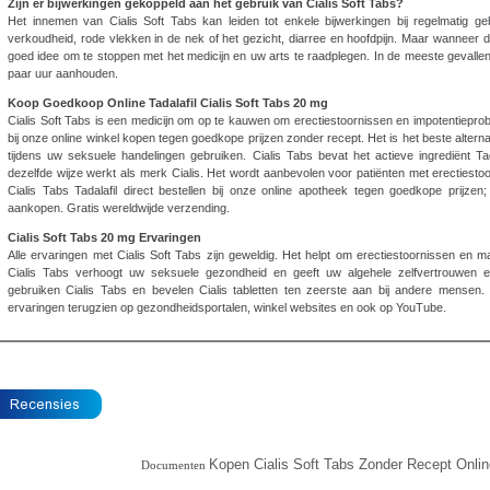
Zijn er bijwerkingen gekoppeld aan het gebruik van Cialis Soft Tabs?
Het innemen van Cialis Soft Tabs kan leiden tot enkele bijwerkingen bij regelmatig geb
verkoudheid, rode vlekken in de nek of het gezicht, diarree en hoofdpijn. Maar wanneer d
goed idee om te stoppen met het medicijn en uw arts te raadplegen. In de meeste gevallen
paar uur aanhouden.
Koop Goedkoop Online Tadalafil Cialis Soft Tabs 20 mg
Cialis Soft Tabs is een medicijn om op te kauwen om erectiestoornissen en impotentieprob
bij onze online winkel kopen tegen goedkope prijzen zonder recept. Het is het beste alternat
tijdens uw seksuele handelingen gebruiken. Cialis Tabs bevat het actieve ingrediënt Ta
dezelfde wijze werkt als merk Cialis. Het wordt aanbevolen voor patiënten met erectiesto
Cialis Tabs Tadalafil direct bestellen bij onze online apotheek tegen goedkope prijzen
aankopen. Gratis wereldwijde verzending.
Cialis Soft Tabs 20 mg Ervaringen
Alle ervaringen met Cialis Soft Tabs zijn geweldig. Het helpt om erectiestoornissen en m
Cialis Tabs verhoogt uw seksuele gezondheid en geeft uw algehele zelfvertrouwen e
gebruiken Cialis Tabs en bevelen Cialis tabletten ten zeerste aan bij andere mensen.
ervaringen terugzien op gezondheidsportalen, winkel websites en ook op YouTube.
Kopen Cialis Soft Tabs Zonder Recept Onli
Documenten