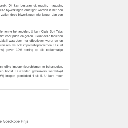
ruik. Dit kan bestaan uit rugpijn, maagpijn,
eze bijwerkingen ernstiger worden is het een
 zullen deze bijwerkingen niet langer dan een
lemen te behandelen. U kunt Cialis Soft Tabs
ief voor pillen en gel en u kunt deze tabletten
dalafil waardoor het effectiever wordt en op
ornissen als ook impotentieproblemen. U kunt
; wij geven 10% korting op alle toekomstige
annelijke impotentieproblemen te behandelen.
en boost. Duizenden gebruikers wereldwijd
 Wij kregen gemiddeld 4 uit 5. U kunt meer
ne Goedkope Prijs