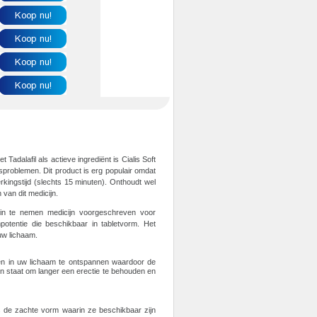
Tadalafil als actieve ingrediënt is Cialis Soft
isproblemen. Dit product is erg populair omdat
rkingstijd (slechts 15 minuten). Onthoudt wel
 van dit medicijn.
in te nemen medicijn voorgeschreven voor
otentie die beschikbaar in tabletvorm. Het
uw lichaam.
eren in uw lichaam te ontspannen waardoor de
in staat om langer een erectie te behouden en
s de zachte vorm waarin ze beschikbaar zijn