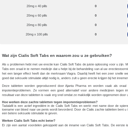
20mg x 40 pills
0
20mg x 60 pills
0
20mg x 80 pills
0
20mg x 100 pills
0
Wat zijn Cialis Soft Tabs en waarom zou u ze gebruiken?
Als u problemen hebt met uw erectie kan Cialis Soft Tabs de juiste oplossing voor u zijn. Met 
Tabs een oraal in te nemen medicijn dat u helpt bij de behandeling van al uw erectiestoorn
het een langer effect heeft dan de merknaam Viagra. Daarbij heeft het een zeer snelle we
goed dat seksuele stimulatie altijd nodig is, anders zult u geen erectie krijgen bij het innemen
Deze tabletten worden geproduceerd door Ajanta Pharma en worden vaak als oraal 
impotentieproblemen. Ze vormen een goed alternatief voor andere medicijnen tegen imp
resultaat van deze tabletten is vaak erg snel omdat ze makkelijk worden opgenomen door 
Hoe werken deze zachte tabletten tegen impotentieproblemen?
Tadalafil is een actief ingrediënt in de Cialis Soft Tabs en werkt met name door de spi
toename van bloed naar uw penis wordt bevorderd. Door de Cialis zachte tabletten bent u 
een betere seksuele stimulatie te geven.
Werken Cialis Soft Tabs echt beter?
Er zijn een aantal voordelen gekoppeld aan de inname van Cialis Soft Tabs. De eerste i