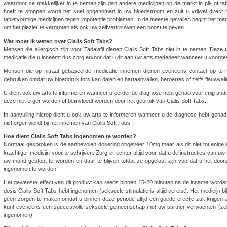
waardoor ze makkelijker in te nemen zijn dan andere medicijnen op de markt in pil- of t
hoeft te stoppen wordt het snel opgenomen in uw bloedstroom en zult u vrijwel direct he
tabletvormige medicijnen tegen impotentie problemen. In de meeste gevallen begint het medi
om het plezier te vergroten als ook uw zelfvertrouwen een boost te geven.
Wat moet ik weten over Cialis Soft Tabs?
Mensen die allergisch zijn voor Tadalafil dienen Cialis Soft Tabs niet in te nemen. Deze
medicatie die u inneemt dus zorg ervoor dat u dit aan uw arts mededeelt wanneer u voorg
Mensen die op nitraat gebaseerde medicatie innemen dienen eveneens contact op te 
gebruiken omdat uw bloeddruk fors kan dalen en hartaanvallen, beroertes of zelfs flauwval
U dient ook uw arts te informeren wanneer u eerder de diagnose hebt gehad voor enig ander
deze niet erger worden of beïnvloedt worden door het gebruik van Cialis Soft Tabs.
In aanvulling hierop dient u ook uw arts te informeren wanneer u de diagnose hebt geha
niet erger wordt bij het innemen van Cialis Soft Tabs.
Hoe dient Cialis Soft Tabs ingenomen te worden?
Normaal gesproken is de aanbevolen dosering ongeveer 10mg maar als dit niet tot enige r
krachtiger medicijn voor te schrijven. Zorg er echter altijd voor dat u de instructies van uw 
uw mond gestopt te worden en daar te blijven totdat ze opgelost zijn voordat u het doors
ingenomen te worden.
Het gewenste effect van dit product kan reeds binnen 15-20 minuten na de inname worden
dosis Cialis Soft Tabs hebt ingenomen (seksuele stimulatie is altijd vereist). Het medicijn bl
geen zorgen te maken omdat u binnen deze periode altijd een goede erectie zult krijgen al
kunt eveneens een succesvolle seksuele gemeenschap met uw partner verwachten (zelfs
ingenomen).