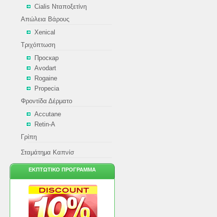
Cialis Νταποξετίνη
Απώλεια Βάρους
Xenical
Τριχόπτωση
Проскар
Avodart
Rogaine
Propecia
Φροντίδα Δέρματο
Accutane
Retin-A
Γρίπη
Σταμάτημα Καπνίσ
ΕΚΠΤΩΤΙΚΌ ΠΡΌΓΡΑΜΜΑ