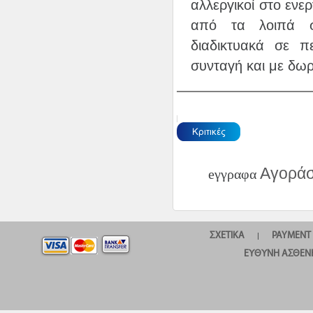
αλλεργικοί στο ενε
από τα λοιπά συ
διαδικτυακά σε 
συνταγή και με δω
Αγοράσ
eγγραφα
ΣΧΕΤΙΚΆ
PAYMENT
|
ΕΥΘΎΝΗ ΑΣΘΕΝ