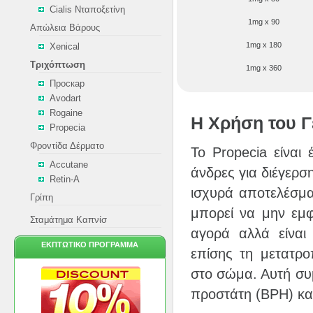
Cialis Νταποξετίνη
1mg x 90
Απώλεια Βάρους
1mg x 180
Xenical
Τριχόπτωση
1mg x 360
Проскар
Avodart
Rogaine
Η Χρήση του 
Propecia
Φροντίδα Δέρματο
Το Propecia είναι
Accutane
άνδρες για διέγερσ
Retin-A
ισχυρά αποτελέσμ
Γρίπη
μπορεί να μην εμφ
Σταμάτημα Καπνίσ
αγορά αλλά είναι
ΕΚΠΤΩΤΙΚΌ ΠΡΌΓΡΑΜΜΑ
επίσης τη μετατρο
στο σώμα. Αυτή συμ
προστάτη (BPH) κα