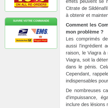
effets peuvent se 
Citrate de Sildénaf
à obtenir et mainten
SUIVRE VOTRE COMMANDE
Comment les Comp
mon problème ?
Les comprimés de 
aussi l'ingrédient
raison, le Viagra à
Viagra, soit la déte
dans le pénis. Cel
Cependant, rappelez
indispensables pour
De nombreuses cau
d'impuissance, éga
inclure des lésions