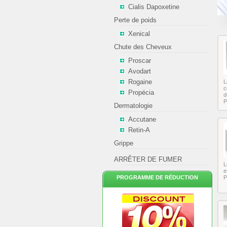
Cialis Dapoxetine
Perte de poids
Xenical
Chute des Cheveux
Proscar
Avodart
Rogaine
L
c
Propécia
d
P
Dermatologie
Accutane
Retin-A
Grippe
ARRÊTER DE FUMER
L
e
PROGRAMME DE RÉDUCTION
P