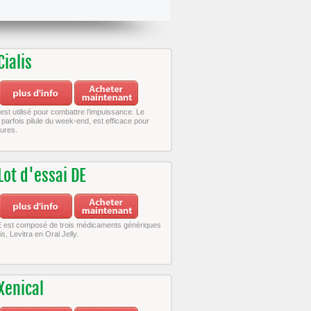
Cialis
) est utilisé pour combattre l’impuissance. Le
 parfois pilule du week-end, est efficace pour
ures.
Lot d'essai DE
DE est composé de trois médicaments génériques
is, Levitra en Oral Jelly.
Xenical