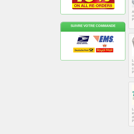
A
o
P
SUIVRE VOTRE COMMANDE
L
b
c
P
L
i
d
P