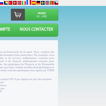
PANIER
(0) ... VIDE
OMPTE
NOUS CONTACTER
es professionnels de la santé. Nous vendons des
 des domaines bien particuliers. Par exemple, vous
lis et du Levitra, médicaments courants pour
uctil et du Xenical, médicaments courants pour
er des génériques du Propecia et du Dutasteride
ne qui traite certains troubles dermatologiques et
u-meds vend des génériques tous agréés par l'OMS
s jusqu'a 90 % par rapport au prix des marques
ance
rience
urope
MP