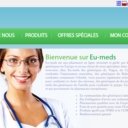
E NOUS
PRODUITS
OFFRES SPÉCIALES
MON C
Bienvenue sur
Eu-meds
Eu-meds est une pharmacie en ligne sécurisée et gérée par d
génériques en Europe et avons choisi de nous spécialiser dans
trouverez chez Eu-meds des génériques du Viagra, du Cia
combattre l'impuissance masculine, des génériques du Red
combattre notamment l'obésité, vous pourrez également achet
pour combattre la chute des cheveux, des génériques de Accuta
enfin des génériques du Tamiflu pour combattre la grippe. E
et qui proviennent de pharmacies européennes.
En commandant des génériques faite
Pas d'obligation d'avoir une ordonn
Pharmaciens qualifies avec de l'expe
Frais de port gratuits pour toute l'E
Produits agréés par l'OMS et le CG
Remboursement garanti