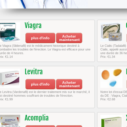
Viagra
e Viagra (Sildenafil) est le médicament historique destiné à
Le Cialis (Tadalafil
ombattre les troubles de l'érection. Le Viagra est efficace pour une
Cialis, appelé aussi
urée de 4 heures.
une durée de 36 he
rix: €1.14
Prix: €1.34
Levitra
e Levitra (Vardenafil) est le dernier traitement mis sur le marché, il
Notre lot d’essai 
st destiné hommes souffrant de troubles de l'érection.
du DE : Viagra, Cial
rix: €1.99
Prix: €2.68
Acomplia