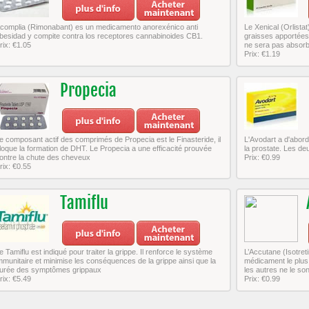
complia (Rimonabant) es un medicamento anorexénico anti
Le Xenical (Orlistat
besidad y compite contra los receptores cannabinoides CB1.
graisses apportées 
rix: €1.05
ne sera pas absorb
Prix: €1.19
Propecia
e composant actif des comprimés de Propecia est le Finasteride, il
L'Avodart a d'abord
loque la formation de DHT. Le Propecia a une efficacité prouvée
la prostate. Les d
ontre la chute des cheveux
Prix: €0.99
rix: €0.55
Tamiflu
e Tamiflu est indiqué pour traiter la grippe. Il renforce le système
L’Accutane (Isotret
mmunitaire et minimise les conséquences de la grippe ainsi que la
médicament le plus 
urée des symptômes grippaux
les autres ne le son
rix: €5.49
Prix: €0.99