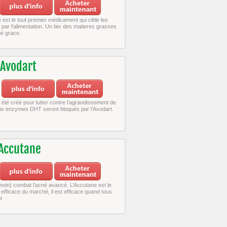
) est le tout premier médicament qui cible les
par l'alimentation. Un tier des matieres grasses
é grace.
Avodart
 été créé pour lutter contre l’agrandissement de
eux enzymes DHT seront bloqués par l’Avodart.
Accutane
inoin) combat l'acné avancé. L’Accutane est le
efficace du marché, il est efficace quand tous
t