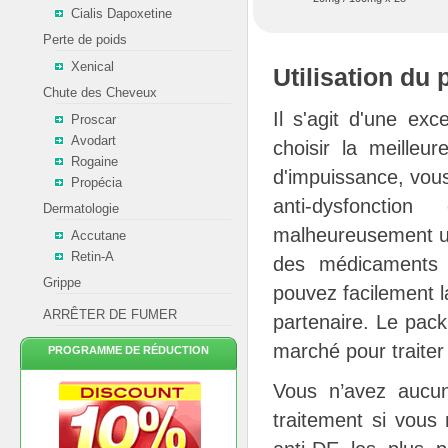
Cialis Dapoxetine
Perte de poids
Xenical
Utilisation du 
Chute des Cheveux
Il s'agit d'une ex
Proscar
Avodart
choisir la meilleu
Rogaine
d'impuissance, vous
Propécia
anti-dysfonctio
Dermatologie
malheureusement un
Accutane
Retin-A
des médicaments c
Grippe
pouvez facilement l
ARRÊTER DE FUMER
partenaire. Le pack
marché pour traiter
PROGRAMME DE RÉDUCTION
Vous n’avez aucu
traitement si vous