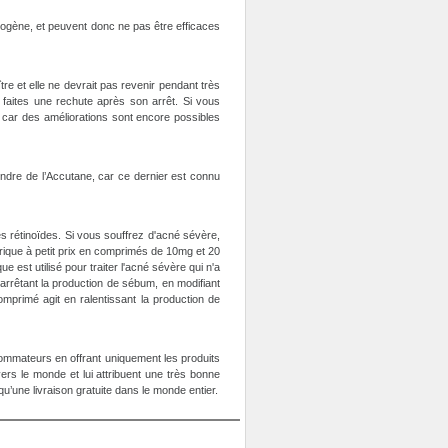
trogène, et peuvent donc ne pas être efficaces
re et elle ne devrait pas revenir pendant très
 faites une rechute après son arrêt. Si vous
s car des améliorations sont encore possibles
endre de l’Accutane, car ce dernier est connu
s rétinoïdes. Si vous souffrez d'acné sévère,
ique à petit prix en comprimés de 10mg et 20
est utilisé pour traiter l'acné sévère qui n'a
 arrêtant la production de sébum, en modifiant
primé agit en ralentissant la production de
sommateurs en offrant uniquement les produits
ers le monde et lui attribuent une très bonne
une livraison gratuite dans le monde entier.