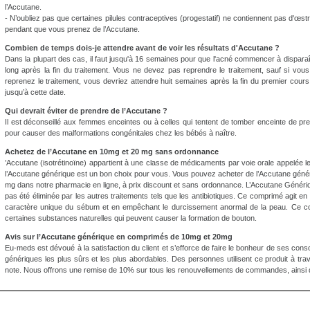
l’Accutane.
- N’oubliez pas que certaines pilules contraceptives (progestatif) ne contiennent pas d'œs
pendant que vous prenez de l’Accutane.
Combien de temps dois-je attendre avant de voir les résultats d'Accutane ?
Dans la plupart des cas, il faut jusqu'à 16 semaines pour que l'acné commencer à disparaît
long après la fin du traitement. Vous ne devez pas reprendre le traitement, sauf si vous
reprenez le traitement, vous devriez attendre huit semaines après la fin du premier cour
jusqu’à cette date.
Qui devrait éviter de prendre de l’Accutane ?
Il est déconseillé aux femmes enceintes ou à celles qui tentent de tomber enceinte de pr
pour causer des malformations congénitales chez les bébés à naître.
Achetez de l’Accutane en 10mg et 20 mg sans ordonnance
’Accutane (isotrétinoïne) appartient à une classe de médicaments par voie orale appelée le
l’Accutane générique est un bon choix pour vous. Vous pouvez acheter de l’Accutane génér
mg dans notre pharmacie en ligne, à prix discount et sans ordonnance. L’Accutane Générique 
pas été éliminée par les autres traitements tels que les antibiotiques. Ce comprimé agit en
caractère unique du sébum et en empêchant le durcissement anormal de la peau. Ce com
certaines substances naturelles qui peuvent causer la formation de bouton.
Avis sur l’Accutane générique en comprimés de 10mg et 20mg
Eu-meds est dévoué à la satisfaction du client et s’efforce de faire le bonheur de ses con
génériques les plus sûrs et les plus abordables. Des personnes utilisent ce produit à trav
note. Nous offrons une remise de 10% sur tous les renouvellements de commandes, ainsi qu’