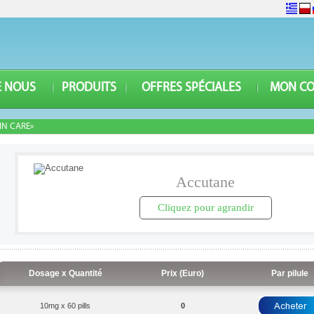
E NOUS
PRODUITS
OFFRES SPÉCIALES
MON C
IN CARE»
Accutane
Cliquez pour agrandir
Dosage x Quantité
Prix (Euro)
Par pilule
10mg x 60 pills
0