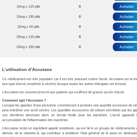
10mg x 120 pills
0
10mg x 180 pills
0
20mg x 60 pills
0
20mg x 120 pills
0
20mg x 180 pills
0
L’utilisation d’Accutane
Ce médicament est très populaire car il est très puissant contre l'acné. Accutane est la meil
tout type d'acné (modérée à sévère) lorsque toutes les autres thérapies ont échoué.
L’Accutane est souvent prescrit aux patients qui souffrent de graves accès d'acné.
Comment agit l’Accutane ?
Lorsque les glandes d'une personne commencent à produire une quantité excessive de séb
peut entraîner une acné sévère. Les quantités excessives de sébum sécrétées par les gla
ces dernières devenant alors un terrain fertile pour les bactéries. L'acné appara
accumulation de l'inflammation des bactéries.
L’Accutane inclut un ingrédient appelé isotetinoin, qui est lié à un groupe de médicaments 
dérivés de la vitamine A, qui contribue à améliorer l'état général de la peau en diminua