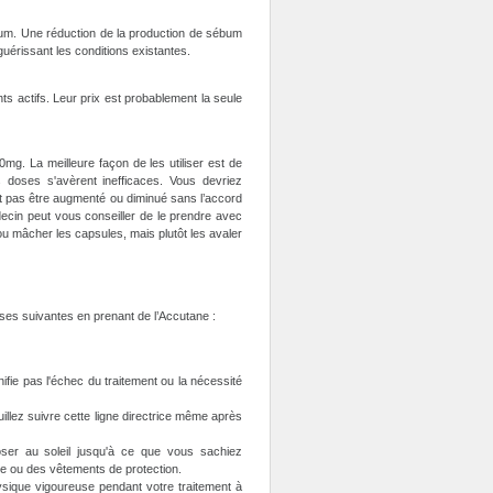
ébum. Une réduction de la production de sébum
uérissant les conditions existantes.
s actifs. Leur prix est probablement la seule
g. La meilleure façon de les utiliser est de
 doses s'avèrent inefficaces. Vous devriez
t pas être augmenté ou diminué sans l’accord
cin peut vous conseiller de le prendre avec
u mâcher les capsules, mais plutôt les avaler
oses suivantes en prenant de l’Accutane :
ifie pas l'échec du traitement ou la nécessité
illez suivre cette ligne directrice même après
poser au soleil jusqu'à ce que vous sachiez
e ou des vêtements de protection.
ysique vigoureuse pendant votre traitement à