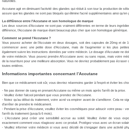
naturelles.
Accutane agit en diminuant l'activité des glandes qui réduit à son tour la production de s
assure que les glandes ne sont pas bloqués qui élimine l'acné supplémentaires ainsi qu’en g
La différence entre l’Accutane et son homologue de marque
Les deux sources d'Accutane ne sont pas vraiment différentes en terme de leurs ingrédient
différence, l’Accutane de marque étant beaucoup plus cher que son homologue générique.
Comment se prend l’Accutane ?
Vous pouvez acheter de l’Accutate en deux dosages, soit des capsules de 20mg et de 10m
commencer avec une petite dose d’Accutane, mais de l’augmenter si les plus petites
également suivre les instructions données par votre médecin. Le dosage d’Accutate ne doi
de votre médecin. Vous pouvez prendre Al’cccutane avec ou sans repas, mais votre méde
de la nourriture pour une meilleure absorption. Vous ne devriez probablement pas écraser o
toutes entières.
Informations importantes concernant l’Accutane
Bien que ce médicament soit sûr, vous devriez néanmoins garder à l'esprit et éviter les ch
- Ne pas donner de sang en prenant Accutane ou même un mois après l'arrêt de la prise.
- Veuillez éviter l'alcool pendant que vous prendez de l’Accutane.
- Notez qu’au début du traitement, votre acné va empirer avant de s'améliorer. Cela ne sign
d'arrêter de prendre le médicament.
- Pendant la prise d'Accutane, veuillez éviter les cosmétiques pour adoucir votre peau - veu
l'arrêt du traitement (jusqu'à 6 mois).
- L’Accutane peut créer une sensibilité accrue au soleil. Veuillez éviter de vous ex
exactement comment vous réagissez avec ce produit. Protégez-vous avec un écran solair
- Veuillez informer votre médecin si vous avez décidé de s'engager dans une activité ph