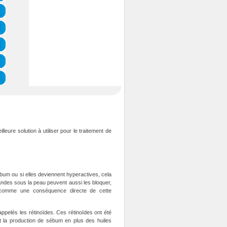
leure solution à utiliser pour le traitement de
um ou si elles deviennent hyperactives, cela
ndes sous la peau peuvent aussi les bloquer,
ît comme une conséquence directe de cette
appelés les rétinoïdes. Ces rétinoïdes ont été
nt la production de sébum en plus des huiles