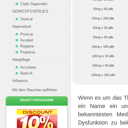
Cialis Dapoxetin
25mg x 90 pills
GEWICHTSVERLIES
25mg x 180 pills
Xenical
Haarverlust
50mg x 30 pills
Proscar
50mg x 90 pills
Avodart
Rogaine
50mg x 180 pills
Propecia
100mg x 30 pills
Hautpflege
100mg x 90 pills
Accutane
Retin-A
100mg x 180 pills
Influenza
Mit dem Rauchen aufhören
Wenn es um das The
RABATT-PROGRAMM
ein Name ein un
bekanntesten Medi
Dysfunktion zu bek