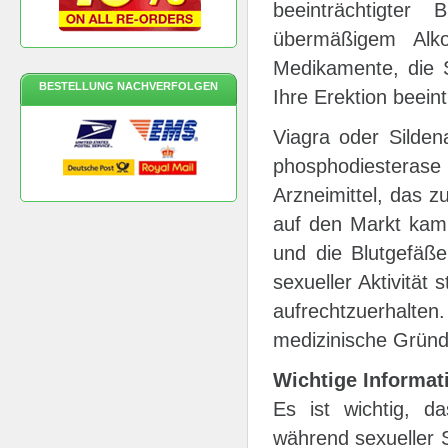
beeinträchtigter 
übermäßigem Alko
Medikamente, die 
BESTELLUNG NACHVERFOLGEN
Ihre Erektion beeint
Viagra oder Sildena
phosphodiesterase 
Arzneimittel, das z
auf den Markt kam.
und die Blutgefäße
sexueller Aktivität 
aufrechtzuerhal
medizinische Gründ
Wichtige Informat
Es ist wichtig, d
während sexueller S