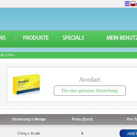
NS
PRODUKTE
SPECIALS
MEIN BENUT
IR LOSS»
Avodart
Für eine grössere Darstellung
Dosierung x Menge
Preis (Euro)
Pro T
0.5mg x 30 pills
0