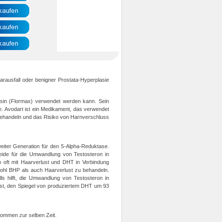
rausfall oder benigner Prostata-Hyperplasie
osin (Flormax) verwendet werden kann. Sein
e. Avodart ist ein Medikament, das verwendet
ehandeln und das Risiko von Harnverschluss
 zweiter Generation für den 5-Alpha-Reduktase.
eide für die Umwandlung von Testosteron in
oft mit Haarverlust und DHT in Verbindung
wohl BHP als auch Haarverlust zu behandeln.
s hilft, die Umwandlung von Testosteron in
e ist, den Spiegel von produziertem DHT um 93
enommen zur selben Zeit.