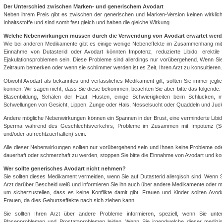
Der Unterschied zwischen Marken- und generischem Avodart
Neben ihrem Preis gibt es zwischen der generischen und Marken-Version keinen wirkliche
Inhaltsstoffe und sind somit fast gleich und haben die gleiche Wirkung.
Welche Nebenwirkungen müssen durch die Verwendung von Avodart erwartet wer
Wie bei anderen Medikamente gibt es einige wenige Nebeneffekte im Zusammenhang mit
Einnahme von Dutasterid oder Avodart könnten Impotenz, reduzierte Libido, erekti
Ejakulationsproblemen sein. Diese Probleme sind allerdings nur vorübergehend. Wenn S
Zeitraum bemerken oder wenn sie schlimmer werden ist es Zeit, Ihren Arzt zu konsultieren.
Obwohl Avodart als bekanntes und verlässliches Medikament gilt, sollten Sie immer jeglic
können. Wir sagen nicht, dass Sie diese bekommen, beachten Sie aber bitte das folgende.
Blasenbildung, Schälen der Haut, Husten, einige Schwierigkeiten beim Schlucken, m
Schwellungen von Gesicht, Lippen, Zunge oder Hals, Nesselsucht oder Quaddeln und Juckr
Andere mögliche Nebenwirkungen können ein Spannen in der Brust, eine verminderte Libid
Sperma während des Geschlechtsverkehrs, Probleme im Zusammen mit Impotenz (Sch
und/oder aufrechtzuerhalten) sein.
Alle dieser Nebenwirkungen sollten nur vorübergehend sein und Ihnen keine Probleme o
dauerhaft oder schmerzhaft zu werden, stoppen Sie bitte die Einnahme von Avodart und kont
Wer sollte generisches Avodart nicht nehmen?
Sie sollten dieses Medikament vermeiden, wenn Sie auf Dutasterid allergisch sind. Wenn Sie
Arzt darüber Bescheid weiß und informieren Sie ihn auch über andere Medikamente oder m
um sicherzustellen, dass es keine Konflikte damit gibt. Frauen und Kinder sollten Avod
Frauen, da dies Geburtseffekte nach sich ziehen kann.
Sie sollten Ihren Arzt über andere Probleme informieren, speziell, wenn Sie unte
Blasenproblemen und Prostataproblemen leiden. Wenn Sie irgendwelche dieser medizin