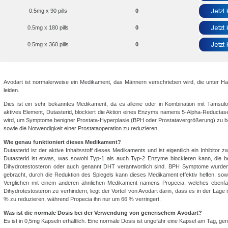
0.5mg x 90 pills
0
0.5mg x 180 pills
0
0.5mg x 360 pills
0
Avodart ist normalerweise ein Medikament, das Männern verschrieben wird, die unter Haa
leiden.
Dies ist ein sehr bekanntes Medikament, da es alleine oder in Kombination mit Tamsul
aktives Element, Dutasterid, blockiert die Aktion eines Enzyms namens 5-Alpha-Reductas
wird, um Symptome benigner Prostata-Hyperplasie (BPH oder Prostatavergrößerung) zu b
sowie die Notwendigkeit einer Prostataoperation zu reduzieren.
Wie genau funktioniert dieses Medikament?
Dutasterid ist der aktive Inhaltsstoff dieses Medikaments und ist eigentlich ein Inhibitor
Dutasterid ist etwas, was sowohl Typ-1 als auch Typ-2 Enzyme blockieren kann, die b
Dihydrotestosteron oder auch genannt DHT verantwortlich sind. BPH Symptome wurden 
gebracht, durch die Reduktion des Spiegels kann dieses Medikament effektiv helfen, so
Verglichen mit einem anderen ähnlichen Medikament namens Propecia, welches ebenfall
Dihydrotestosteron zu verhindern, liegt der Vorteil von Avodart darin, dass es in der Lag
% zu reduzieren, während Propecia ihn nur um 66 % verringert.
Was ist die normale Dosis bei der Verwendung von generischem Avodart?
Es ist in 0,5mg Kapseln erhältlich. Eine normale Dosis ist ungefähr eine Kapsel am Tag, g