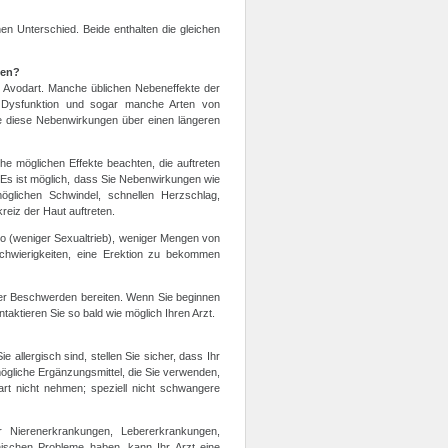
n Unterschied. Beide enthalten die gleichen
den?
 Avodart. Manche üblichen Nebeneffekte der
le Dysfunktion und sogar manche Arten von
ie diese Nebenwirkungen über einen längeren
he möglichen Effekte beachten, die auftreten
 Es ist möglich, dass Sie Nebenwirkungen wie
öglichen Schwindel, schnellen Herzschlag,
eiz der Haut auftreten.
o (weniger Sexualtrieb), weniger Mengen von
wierigkeiten, eine Erektion zu bekommen
der Beschwerden bereiten. Wenn Sie beginnen
aktieren Sie so bald wie möglich Ihren Arzt.
 allergisch sind, stellen Sie sicher, dass Ihr
ögliche Ergänzungsmittel, die Sie verwenden,
art nicht nehmen; speziell nicht schwangere
r Nierenerkrankungen, Lebererkrankungen,
ischen Probleme haben, kann Ihr Arzt eine