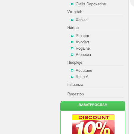
Cialis Dapoxetine
Vægttab
Xenical
Hårtab
Proscar
Avodart
Rogaine
Propecia
Hudpleje
Accutane
Retin-A
Influenza
Rygestop
RABATPROGRAM