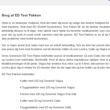
Brug af ED Test Pakken
Dette er en fantastisk mulighed, fordi den lader dig teste og vælge den bedste mulighed for 
med impotens, fordi med ED (Erektil Dysfunktion) Test Pakke får du de bedste resulta
almindelig tilstand nu til dags, men takket være hjælp fra berømte medikamenter som Le
over det og nyde et sundt sexliv sammen med din partner. ED Test Pakken er en af de be
dine problemer med erektil dysfunktion.
Der er ingen grund til at nøjes med kun en enkelt behandling, hvis du ikke har prøvet de
kan prøve dig frem med fordelene ved de førende midler så som Levitra, Cialis og Viagra 
Vores Generiske ED Test Pakke indeholder prøver af medikamenter så som Cialis (der indehol
og Levitra (som indeholder Verdenafil). Hver af disse aktive ingredienser hjælper med at 
blodtilstrømningen til din penis. Viagra har tendens til at virke i op til 4 timer, tidsrammen for
Levitra giver dig et vindue fra 15 minutter efter du har taget det og kan holde i op til seks tim
ED Test Pakken indeholder:
· 4 piller med 100 mg Generisk Viagra
· 4 Tyggetabletter med 100 mg Generisk Viagra
· 4 breve med 100 mg Generisk Viagra Oral Jelly
· 4 piller med 20 mg Generisk Cialis
· 4 tyggetabletter med 20 mg Generisk Cialis