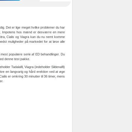
dig. Det er lige meget hvilke problemer du har
ter. Impotens hos mænd er desværre en mere
vitra, Cialis og Viagra kan du nu nemt komme
dst muligheder på markedet for at løse alle
n mest populære serie af ED behandlinger. Du
med denne test pakke.
der Tadalafil, Viagra (indeholder Sildenafil)
give en langvarig og hård erektion ved at øge
 Cialis er omkring 30 minutter til 36 timer, mens
er.