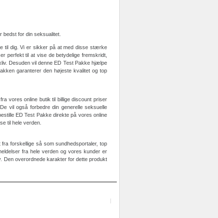
bedst for din seksualitet.
 til dig. Vi er sikker på at med disse stærke
perfekt til at vise de betydelige fremskridt,
sexliv. Desuden vil denne ED Test Pakke hjælpe
 pakken garanterer den højeste kvalitet og top
a vores online butik til billige discount priser
 De vil også forbedre din generelle seksuelle
bestille ED Test Pakke direkte på vores online
se til hele verden.
 fra forskellige så som sundhedsportaler, top
eldelser fra hele verden og vores kunder er
iv. Den overordnede karakter for dette produkt