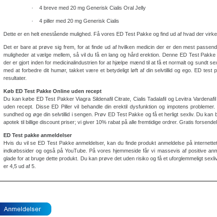
· 4 breve med 20 mg Generisk Cialis Oral Jelly
· 4 piller med 20 mg Generisk Cialis
Dette er en helt enestående mulighed. Få vores ED Test Pakke og find ud af hvad der virker 
Det er bare at prøve sig frem, for at finde ud af hvilken medicin der er den mest passende
muligheder at vælge mellem, så vil du få en lang og hård erektion. Denne ED Test Pakke er 
der er gjort inden for medicinalindustrien for at hjælpe mænd til at få et normalt og sundt 
med at forbedre dit humør, takket være et betydeligt løft af din selvtillid og ego. ED test
resultater.
Køb ED Test Pakke Online uden recept
Du kan købe ED Test Pakker Viagra Sildenafil Citrate, Cialis Tadalafil og Levitra Vardenafil fr
uden recept. Disse ED Piller vil behandle din erektil dysfunktion og impotens problemer.
sundhed og øge din selvtillid i sengen. Prøv ED Test Pakke og få et herligt sexliv. Du kan 
apotek til billige discount priser; vi giver 10% rabat på alle fremtidige ordrer. Gratis forsendel
ED Test pakke anmeldelser
Hvis du vil se ED Test Pakke anmeldelser, kan du finde produkt anmeldelse på internettet
indkøbssider og også på YouTube. På vores hjemmeside får vi massevis af positive anm
glade for at bruge dette produkt. Du kan prøve det uden risiko og få et uforglemmeligt sexl
er 4,5 ud af 5.