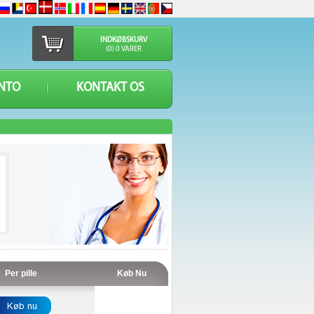
INDKØBSKURV
(0) 0 VARER
NTO
KONTAKT OS
Per pille
Køb Nu