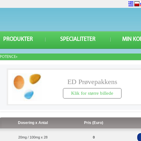
PRODUKTER
SPECIALITETER
MIN KO
POTENCE»
ED Prøvepakkens
Klik for større billede
Dosering x Antal
Pris (Euro)
20mg / 100mg x 28
0