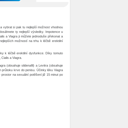
ci a vybrat si pak tu nejlepší možnost vhodnou
dosáhnete ty nejlepší výsledky. Impotence u
ialis a Viagra ji můžete jednoduše překonat a
ejlepších možností na trhu k léčbě erektilní
ky k léčbě erektilní dysfunkce. Díky tomuto
Cialis a Viagra.
gra (obsahuje sildenafil) a Levitra (obsahuje
m průtoku krve do penisu. Účinky léku Viagra
 prostor na sexuální potěšení již 15 minut po