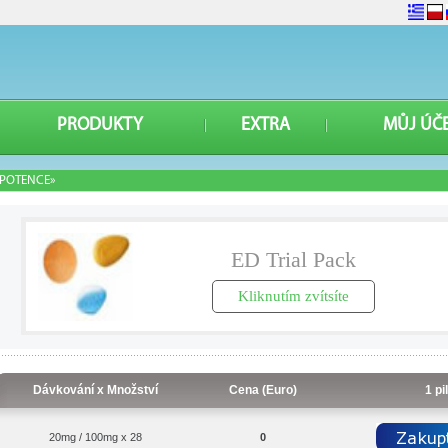
PRODUKTY
EXTRA
MŮJ ÚČ
POTENCE»
ED Trial Pack
Kliknutím zvítsíte
Dávkování x Množství
Cena (Euro)
1 pi
20mg / 100mg x 28
0