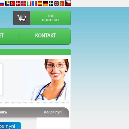
KOK
(0) 0 POLOEK
ET
KONTAKT
lulka
Koupit nyní