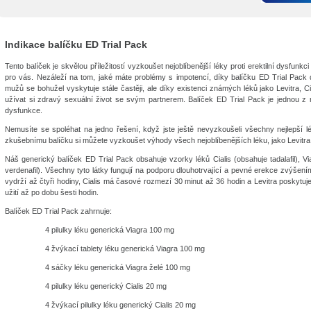
Indikace balíčku ED Trial Pack
Tento balíček je skvělou příležitostí vyzkoušet nejoblíbenější léky proti erektilní dysfunk
pro vás. Nezáleží na tom, jaké máte problémy s impotencí, díky balíčku ED Trial Pack 
mužů se bohužel vyskytuje stále častěji, ale díky existenci známých léků jako Levitra, C
užívat si zdravý sexuální život se svým partnerem. Balíček ED Trial Pack je jednou z n
dysfunkce.
Nemusíte se spoléhat na jedno řešení, když jste ještě nevyzkoušeli všechny nejlepší lé
zkušebnímu balíčku si můžete vyzkoušet výhody všech nejoblíbenějších léku, jako Levitra, 
Náš generický balíček ED Trial Pack obsahuje vzorky léků Cialis (obsahuje tadalafil), Via
verdenafil). Všechny tyto látky fungují na podporu dlouhotrvající a pevné erekce zvýšení
vydrží až čtyři hodiny, Cialis má časové rozmezí 30 minut až 36 hodin a Levitra poskytuje
užití až po dobu šesti hodin.
Balíček ED Trial Pack zahrnuje:
4 pilulky léku generická Viagra 100 mg
4 žvýkací tablety léku generická Viagra 100 mg
4 sáčky léku generická Viagra želé 100 mg
4 pilulky léku generický Cialis 20 mg
4 žvýkací pilulky léku generický Cialis 20 mg