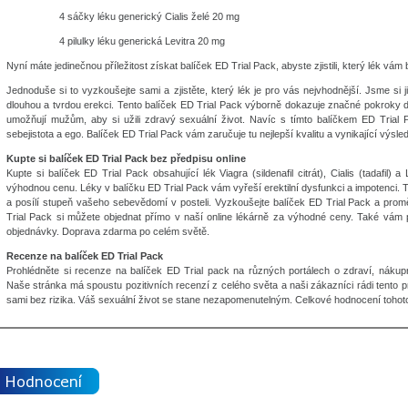
4 sáčky léku generický Cialis želé 20 mg
4 pilulky léku generická Levitra 20 mg
Nyní máte jedinečnou příležitost získat balíček ED Trial Pack, abyste zjistili, který lék vá
Jednoduše si to vyzkoušejte sami a zjistěte, který lék je pro vás nejvhodnější. Jsme si j
dlouhou a tvrdou erekci. Tento balíček ED Trial Pack výborně dokazuje značné pokroky
umožňují mužům, aby si užili zdravý sexuální život. Navíc s tímto balíčkem ED Trial 
sebejistota a ego. Balíček ED Trial Pack vám zaručuje tu nejlepší kvalitu a vynikající výsle
Kupte si balíček ED Trial Pack bez předpisu online
Kupte si balíček ED Trial Pack obsahující lék Viagra (sildenafil citrát), Cialis (tadafil) a
výhodnou cenu. Léky v balíčku ED Trial Pack vám vyřeší erektilní dysfunkci a impotenci. 
a posílí stupeň vašeho sebevědomí v posteli. Vyzkoušejte balíček ED Trial Pack a promě
Trial Pack si můžete objednat přímo v naší online lékárně za výhodné ceny. Také vá
objednávky. Doprava zdarma po celém světě.
Recenze na balíček ED Trial Pack
Prohlédněte si recenze na balíček ED Trial pack na různých portálech o zdraví, nákup
Naše stránka má spoustu pozitivních recenzí z celého světa a naši zákazníci rádi tento p
sami bez rizika. Váš sexuální život se stane nezapomenutelným. Celkové hodnocení tohoto