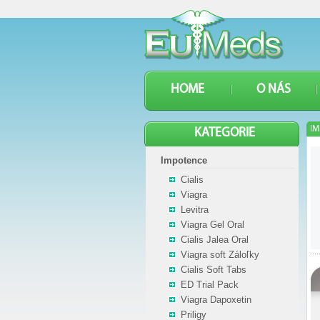
HOME
O NÁS
IM
KATEGORIE
Impotence
Cialis
Viagra
Levitra
Viagra Gel Oral
Cialis Jalea Oral
Viagra soft Záloľky
Cialis Soft Tabs
ED Trial Pack
Viagra Dapoxetin
Priligy