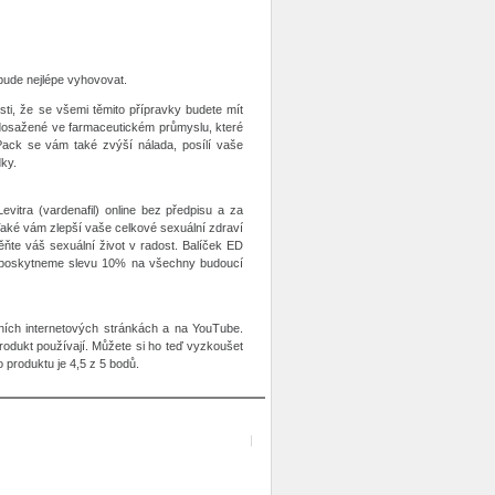
m bude nejlépe vyhovovat.
isti, že se všemi těmito přípravky budete mít
 dosažené ve farmaceutickém průmyslu, které
Pack se vám také zvýší nálada, posílí vaše
dky.
 Levitra (vardenafil) online bez předpisu a za
Také vám zlepší vaše celkové sexuální zdraví
ňte váš sexuální život v radost. Balíček ED
m poskytneme slevu 10% na všechny budoucí
ních internetových stránkách a na YouTube.
rodukt používají. Můžete si ho teď vyzkoušet
 produktu je 4,5 z 5 bodů.