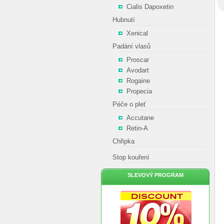
Cialis Dapoxetin
Hubnutí
Xenical
Padání vlasů
Proscar
Avodart
Rogaine
Propecia
Péče o pleť
Accutane
Retin-A
Chřipka
Stop kouření
SLEVOVÝ PROGRAM