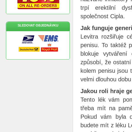
trpí erektilní d
společnost Cipla.
SLEDOVAT OBJEDNÁVKU
Jak funguje gener
Levitra rozšiřuje 
penisu. To taktéž 
blokuje vytvářen
způsobí, že ostatní
kolem penisu jsou 
velmi dlouhou dobu
Jakou roli hraje g
Tento lék vám pomá
třeba mít na pamět
Pokud vám byla di
budete mít z léku 