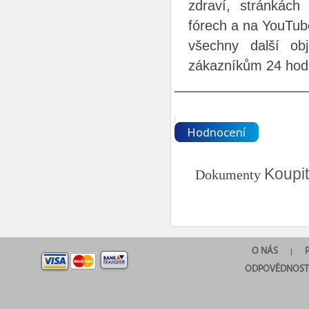
zdraví, stránkách
fórech a na YouTube
všechny další ob
zákazníkům 24 hod
Koupit
Dokumenty
O NÁS
|
ODPOVĚDNOST 