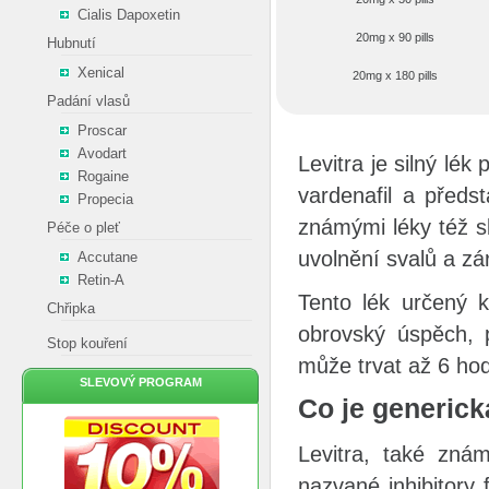
Cialis Dapoxetin
20mg x 90 pills
Hubnutí
Xenical
20mg x 180 pills
Padání vlasů
Proscar
Avodart
Levitra je silný lék
Rogaine
vardenafil a předst
Propecia
známými léky též sk
Péče o pleť
uvolnění svalů a zá
Accutane
Retin-A
Tento lék určený k
Chřipka
obrovský úspěch, p
Stop kouření
může trvat až 6 hod
SLEVOVÝ PROGRAM
Co je generick
Levitra, také znám
nazvané inhibitory 