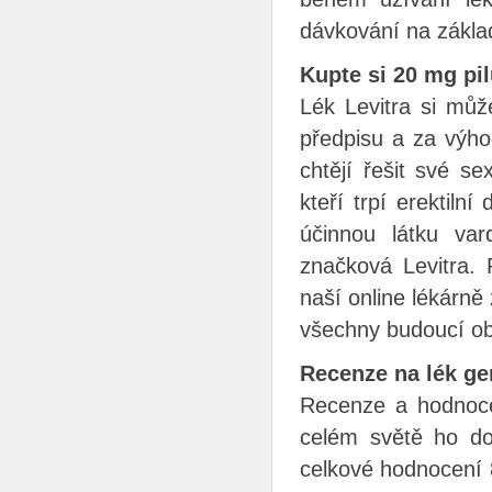
dávkování na zákla
Kupte si 20 mg pil
Lék Levitra si můž
předpisu a za výhod
chtějí řešit své s
kteří trpí erektiln
účinnou látku var
značková Levitra. 
naší online lékárn
všechny budoucí ob
Recenze na lék ge
Recenze a hodnocen
celém světě ho do
celkové hodnocení 8