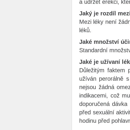
a udržet erekci, kte
Jaký je rozdíl me
Mezi léky není žádn
léků.
Jaké množství úči
Standardní množství
Jaké je užívaní lé
Důležitým faktem p
užíván perorálně s 
nejsou žádná omeze
indikacemi, což mu
doporučená dávka 
před sexuální aktiv
hodinu před pohlav