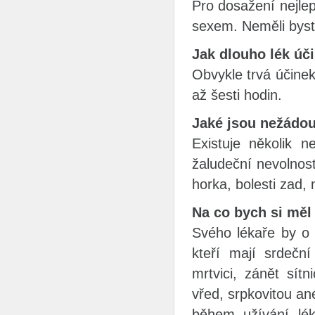
Pro dosažení nejlep
sexem. Neměli byste
Jak dlouho lék úč
Obvykle trvá účinek
až šesti hodin.
Jaké jsou nežádou
Existuje několik 
žaludeční nevolnost
horka, bolesti zad, 
Na co bych si měl 
Svého lékaře by o 
kteří mají srdeční
mrtvici, zánět sít
vřed, srpkovitou an
během užívání lé