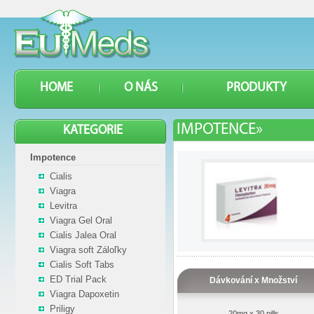
HOME
O NÁS
PRODUKTY
IMPOTENCE»
KATEGORIE
Impotence
Cialis
Viagra
Levitra
Viagra Gel Oral
Cialis Jalea Oral
Viagra soft Záloľky
Cialis Soft Tabs
ED Trial Pack
Dávkování x Množství
Viagra Dapoxetin
Priligy
20mg x 30 pills