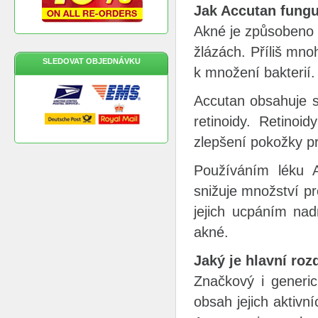
Jak Accutan fung
Akné je způsobeno
žlázách. Příliš mn
SLEDOVAT OBJEDNÁVKU
k množení bakterií.
Accutan obsahuje sl
retinoidy. Retinoi
zlepšení pokožky p
Používáním léku A
snižuje množství p
jejich ucpáním na
akné.
Jaký je hlavní ro
Značkový i generi
obsah jejich aktiv