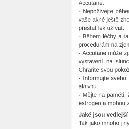
Accutane.
- Nepožívejte běhe
vaše akné ještě zh
přestat lék užívat.
- Během léčby a ta
procedurám na zjemn
- Accutane může způ
vystavení na slunci
Chraňte svou poko
- Informujte svého
aktivitu.
- Mějte na paměti, 
estrogen a mohou z
Jaké jsou vedlejš
Tak jako mnoho jin