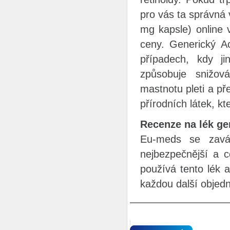
pro vás ta správná 
mg kapsle) online 
ceny. Generický A
případech, kdy jin
způsobuje snižov
mastnotu pleti a p
přírodních látek, k
Recenze na lék ge
Eu-meds se zaváz
nejbezpečnější a 
používá tento lék 
každou další objed