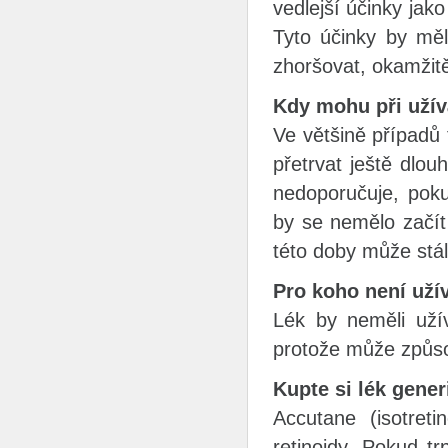
vedlejší účinky jak
Tyto účinky by mě
zhoršovat, okamžitě
Kdy mohu při užív
Ve většině případů 
přetrvat ještě dlo
nedoporučuje, poku
by se nemělo začít
této doby může stál
Pro koho není uží
Lék by neměli užív
protože může způso
Kupte si lék gene
Accutane (isotreti
retinoidy. Pokud t