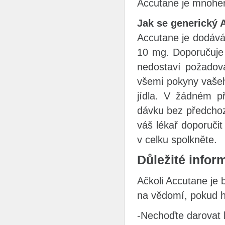
Accutane je mnohem
Jak se generický 
Accutane je dodává
10 mg. Doporučuje 
nedostaví požadova
všemi pokyny vašeh
jídla. V žádném př
dávku bez předchoz
váš lékař doporučit
v celku spolkněte.
Důležité infor
Ačkoli Accutane je b
na vědomí, pokud h
-Nechoďte darovat k