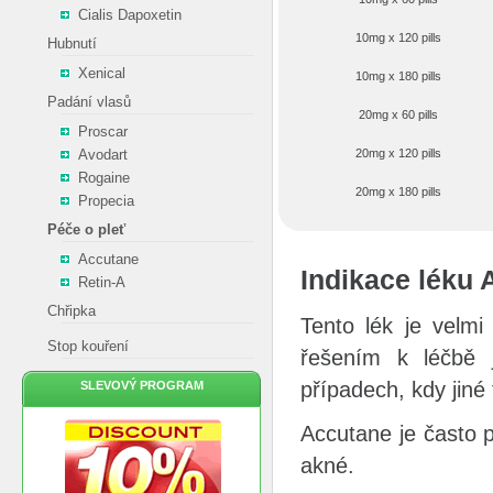
Cialis Dapoxetin
10mg x 120 pills
Hubnutí
Xenical
10mg x 180 pills
Padání vlasů
20mg x 60 pills
Proscar
Avodart
20mg x 120 pills
Rogaine
20mg x 180 pills
Propecia
Péče o pleť
Accutane
Indikace léku 
Retin-A
Chřipka
Tento lék je velmi
Stop kouření
řešením k léčbě 
případech, kdy jiné 
SLEVOVÝ PROGRAM
Accutane je často 
akné.