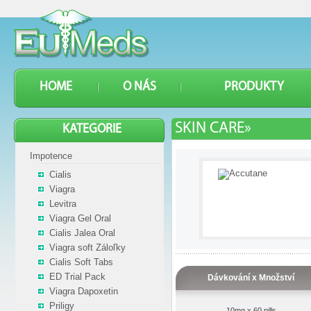
HOME
O NÁS
PRODUKTY
SKIN CARE»
KATEGORIE
Impotence
Cialis
Viagra
Levitra
Viagra Gel Oral
Cialis Jalea Oral
Viagra soft Záloľky
Cialis Soft Tabs
ED Trial Pack
Dávkování x Množství
Viagra Dapoxetin
Priligy
10mg x 60 pills